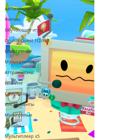
Автосимуляторы
Фитнес
Обучающие игры
Oculus Quest 1/2/Rift
Спортивные
Музыкальные
Аттракционы
HTC Vive
Симулятор
Инструменты
Мультфильм
Дизайн
Мультиплеер х5