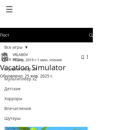
Пост
Все игры
VRLABDV
Все игры
10 апр. 2019 г.
1 мин. чтения
Vacation Simulator
Мультиплеер х4
Обновлено:
25 янв. 2025 г.
Мультиплеер х2
Детские
Хорроры
Впечатления
Шутеры
Головоломки