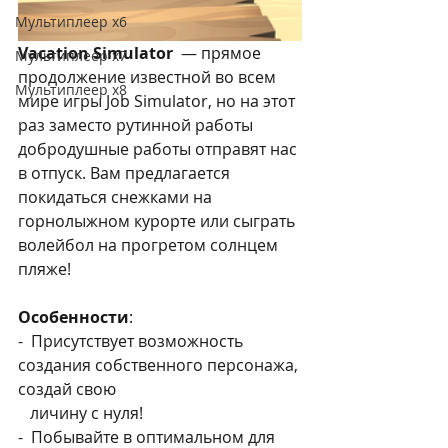
Мультиплеер х6
Vacation Simulator 
 — прямое 
Мультиплеер х7
продолжение известной во всем 
Мультиплеер х8
мире игры Job Simulator, но на этот 
раз заместо рутинной работы 
добродушные работы отправят нас 
в отпуск. Вам предлагается 
покидаться снежками на 
горнолыжном курорте или сыграть 
волейбол на прогретом солнцем 
пляже! 
Особенности
:
-  Присутствует возможность 
создания собственного персонажа, 
создай свою 
   личину с нуля!
-  Побывайте в оптимальном для 