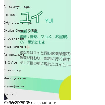
Автосимуляторы
Фитнес
Обучающие игры
Oculus Quest 1/2/Rift
Спортивные
Музыкальные
Аттракционы
HTC Vive
Симулятор
Инструменты
Мультфильм
Дизайн
Мультиплеер х5
С 
Live2D VR Girls
 вы можете 