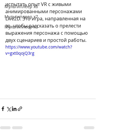
испытать опыт VR с живыми 
Мультиплеер х6
анимированными персонажами 
Мультиплеер х7
Live2D. Это игра, направленная на 
то, чтобы рассказать о прелести 
Мультиплеер х8
выражения персонажа с помощью 
двух сценариев и простой работы.
https://www.youtube.com/watch?
v=gxt0qojQ3rg