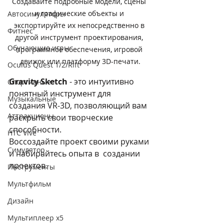
Создавайте подробные модели, сцены 
и графические объекты и 
Автосимуляторы
экспортируйте их непосредственно в 
Фитнес
другой инструмент проектирования, 
Обучающие игры
программное обеспечения, игровой 
движок или платформу 3D-печати.
Oculus Quest 1/2/Rift
Gravity Sketch
 - это интуитивно 
Спортивные
понятный инструмент для 
Музыкальные
создания VR-3D, позволяющий вам 
Аттракционы
раскрыть свои творческие 
способности. 
HTC Vive
Воссоздайте проект своими руками 
Симулятор
и набирайтесь опыта в  создании 
проектов. 
Инструменты
Мультфильм
Дизайн
Мультиплеер х5