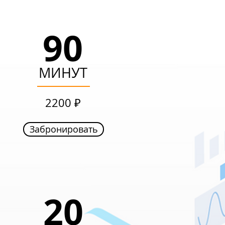
90
90
МИНУТ
МИНУТ
1499 ₽
2200 ₽
Забронировать
Забронировать
20
20
ЧАСОВ