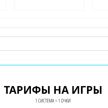
Proj
RaceRoom Racing
Experience
ТАРИФЫ НА ИГРЫ
ТАРИФЫ НА ИГРЫ
1 СИСТЕМА = 1 ОЧКИ
1 СИСТЕМА = 1 ОЧКИ