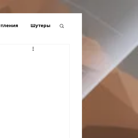
атления
Шутеры
est 1/2/Rift
Инструменты
ер х7