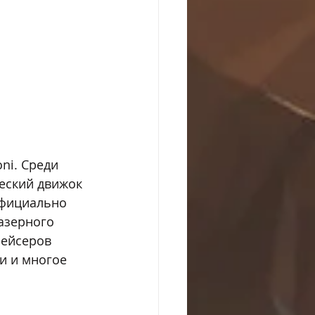
ni. Среди 
еский движок 
официально 
азерного 
рейсеров 
и и многое 