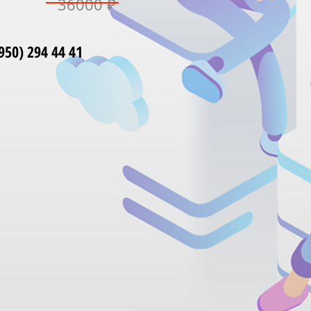
36000 ₽
50) 294 44 41