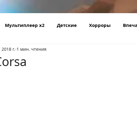
Мультиплеер х2
Детские
Хорроры
Впеч
 2018 г.
1 мин. чтения
ляторы
Фитнес
Обучающие игры
Oculus Qu
Corsa
ные
Аттракционы
HTC Vive
Симулятор
Мультиплеер х5
Мультиплеер х6
Мультипле