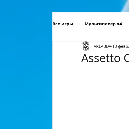
Все игры
Мультиплеер х4
VRLABDV
13 февр.
Головоломки
Автосиму
Assetto 
Спортивные
Музыкаль
Мультфильм
Дизайн
Мультиплеер х8