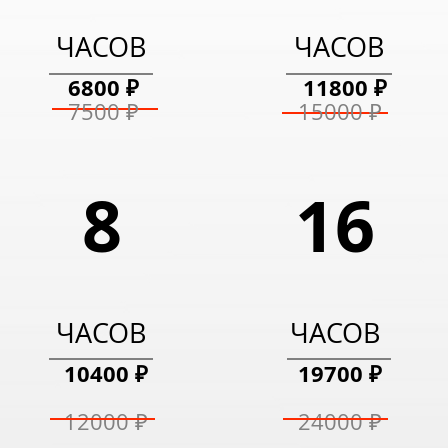
4500 ₽
5900 ₽
ЧАСОВ
ЧАСОВ
6800 ₽
11800 ₽
5000 ₽
8000 ₽
7500 ₽
15000 ₽
8
16
ЧАСОВ
ЧАСОВ
10400 ₽
19700 ₽
12000 ₽
24000 ₽
Проложить маршрут