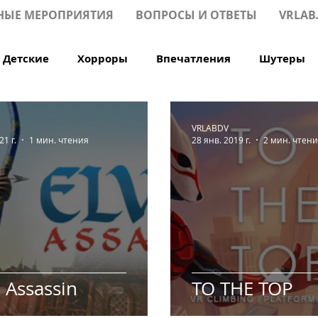
НЫЕ МЕРОПРИЯТИЯ
ВОПРОСЫ И ОТВЕТЫ
VRLAB
Детские
Хорроры
Впечатления
Шутеры
/Rift
Спортивные
Музыкальные
Аттракци
VRLABDV
1 г.
1 мин. чтения
28 янв. 2019 г.
2 мин. чтен
ультиплеер х5
Мультиплеер х6
Мультиплеер х
 Assassin
TO THE TOP