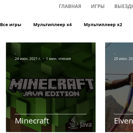
ГЛАВНАЯ
ИГРЫ
ВЫЕЗД
Все игры
Мультиплеер х4
Мультиплеер х2
Фитнес
Обучающие игры
Oculus Quest 1/2
-
-
24 июн. 2021 г.
1 мин. чтения
20 июн. 202
Инструменты
Мультфильм
Дизайн
М
Minecraft
Elven