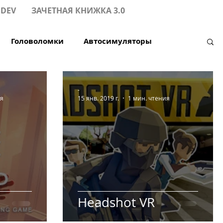
.DEV
ЗАЧЕТНАЯ КНИЖКА 3.0
Головоломки
Автосимуляторы
оны
HTC Vive
Симулятор
-
ия
15 янв. 2019 г.
1 мин. чтения
7
Мультиплеер х8
Headshot VR