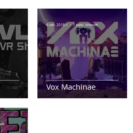
-
6 окт. 2018 г.
1 мин. чтения
Vox Machinae
ния