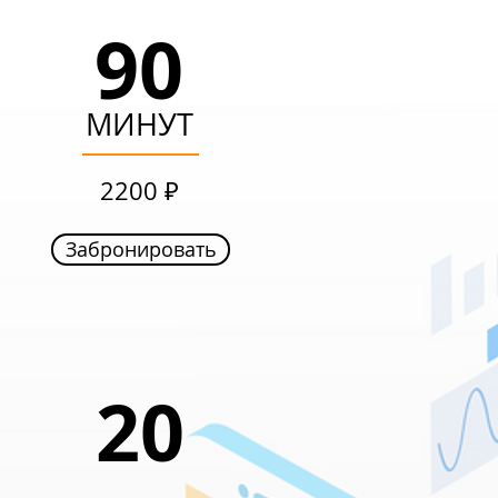
90
90
МИНУТ
МИНУТ
1499 ₽
2200 ₽
Забронировать
Забронировать
20
20
ЧАСОВ