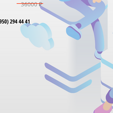
36000 ₽
50) 294 44 41