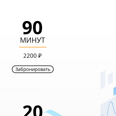
90
90
МИНУТ
МИНУТ
1499 ₽
2200 ₽
Забронировать
Забронировать
20
20