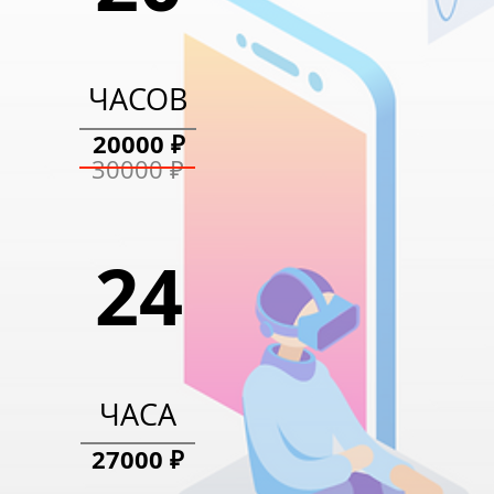
ЧАСОВ
13400 ₽
ЧАСОВ
20000 ₽
20000 ₽
30000 ₽
24
ЧАСА
27000 ₽